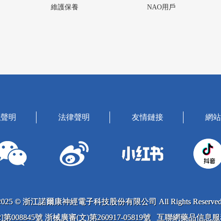
維護保養
NAO用戶
私聲明
法律聲明
友情鏈接
網站
2025 © 浙江諾爾康神經電子科技股份有限公司 All Rights Reserved
022]第008845號 浙械廣審(文)第260917-05819號 互聯網藥品信