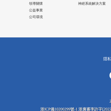
領導關懷
神經系統解決方案
公益事業
公司環境
隱
浙ICP備10200299號-1 浙廣審準許字[2