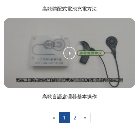
高歌體配式電池充電方法
高歌言語處理器基本操作
«
1
2
»