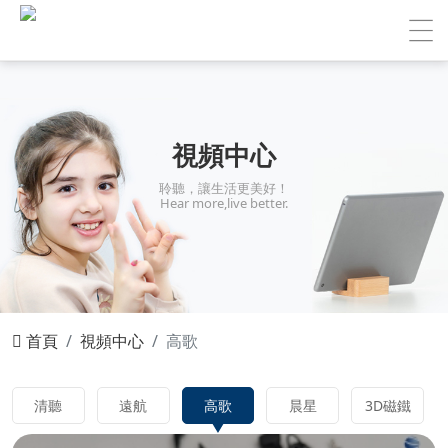
視頻中心
聆聽，讓生活更美好！
Hear more,live better.
首頁
視頻中心
高歌
清聽
遠航
高歌
晨星
3D磁鐵