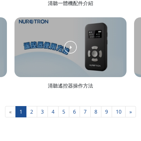
清聽一體機配件介紹
清聽遙控器操作方法
«
1
2
3
4
5
6
7
8
9
10
»