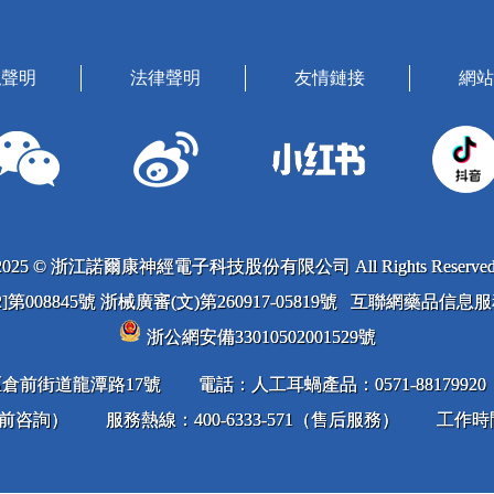
私聲明
法律聲明
友情鏈接
網站
2025 © 浙江諾爾康神經電子科技股份有限公司 All Rights Reserved
022]第008845號 浙械廣審(文)第260917-05819號 互聯網藥品信
浙公網安備33010502001529號
倉前街道龍潭路17號
電話：人工耳蝸產品：0571-88179920；
（售前咨詢）
服務熱線：400-6333-571（售后服務）
工作時間