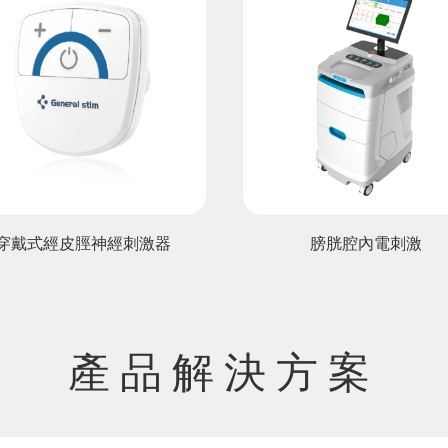
膀胱腔內電刺激
CS-30A植入體
兼容3.0T磁共振檢
產品解決方案