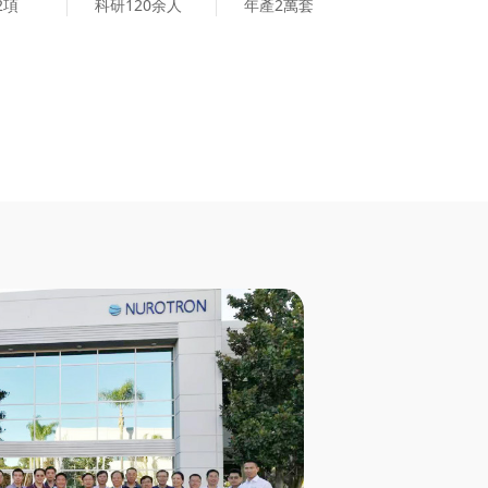
2項
科研120余人
年產2萬套