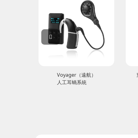
r（遠航）
穿戴式經皮脛神經刺激器
系統