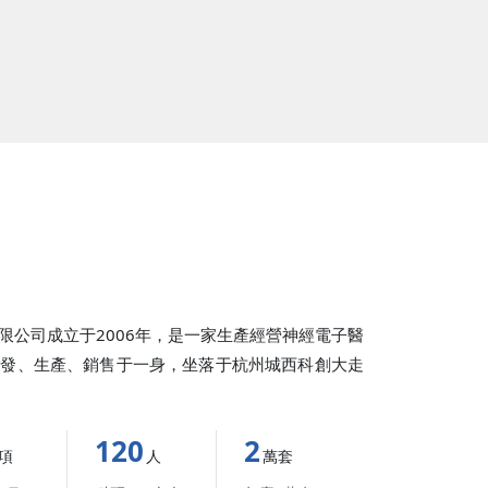
限公司成立于2006年，是一家生產經營神經電子醫
研發、生產、銷售于一身，坐落于杭州城西科創大走
120
2
項
人
萬套