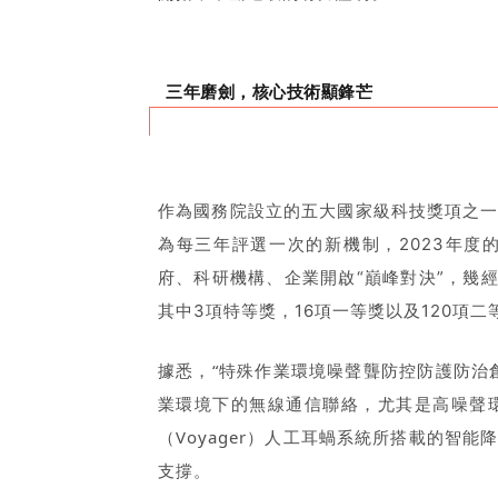
三年磨劍，核心技術顯鋒芒
作為國務院設立的五大國家級科技獎項之
為每三年評選一次的新機制，2023年
府、科研機構、企業開啟“巔峰對決”，幾
其中3項特等獎，16項一等獎以及120項二
據悉，“特殊作業環境噪聲聾防控防護防治
業環境下的無線通信聯絡，尤其是高噪聲
（Voyager）人工耳蝸系統所搭載的智
支撐。