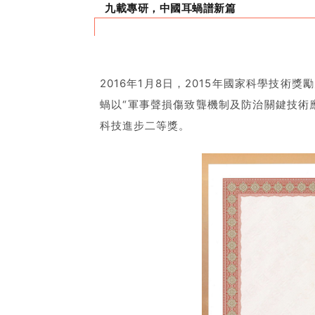
九載專研，中國耳蝸譜新篇
2016年1月8日，2015年國家科學技術
蝸以“軍事聲損傷致聾機制及防治關鍵技術
科技進步二等獎。