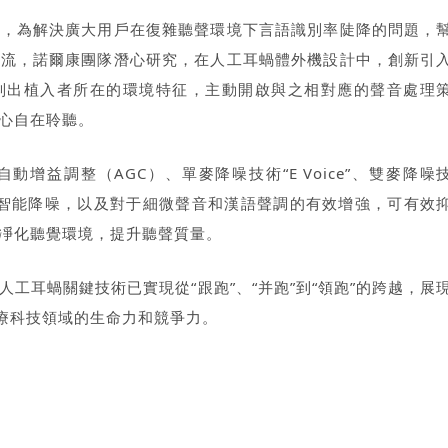
者，為解決廣大用戶在復雜聽聲環境下言語識別率陡降的問題，
交流，諾爾康團隊潛心研究，在人工耳蝸體外機設計中，創新引
別出植入者所在的環境特征，主動開啟與之相對應的聲音處理
心自在聆聽。
增益調整（AGC）、單麥降噪技術“E Voice”、雙麥降噪
度的智能降噪，以及對于細微聲音和漢語聲調的有效增強，可有效
凈化聽覺環境，提升聽聲質量。
人工耳蝸關鍵技術已實現從“
跟
跑
”、“
并跑
”到“
領跑
”的跨越，展
醫療科技領域的生命力和競爭力。