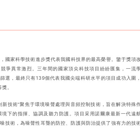
一，國家科學技術進步獎代表我國科技界的最高榮譽。
鑒于獎項
度的競爭異常激烈。三年間的國家頂尖科技項目紛紛匯集，一流
經篩選，最終只有139個代表我國尖端科研水平的項目成功入圍
等獎。
創新技術”聚焦于環境噪聲處理與音頻控制技術，旨在解決特殊
環境下的指揮、協調及聽力防護。項目采用諾爾康最新一代遠
能降噪技術，為噪聲性耳聾的防控、防護與防治提供了強有力的技