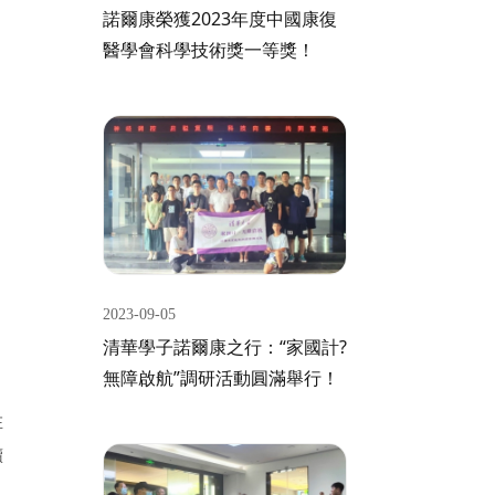
諾爾康榮獲2023年度中國康復
醫學會科學技術獎一等獎！
2023-09-05
清華學子諾爾康之行：“家國計?
無障啟航”調研活動圓滿舉行！
在
續