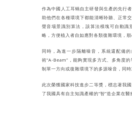
作為中國人工耳蝸自主研發與生產的先行
助他們在各種環境下都能清晰聆聽、正常
聲音場景識別算法，該算法模塊可自動識
略，方便植入者自如應對各類復雜環境，順
同時，為進一步隔離噪音，系統還配備的自動
術“A-Beam”，能夠實現多方式、多角
制單一方向或復雜環境下的多源噪音，同時
此次榮獲國家科技進步二等獎，標志著我國
了我國具有自主知識產權的“智”造企業在