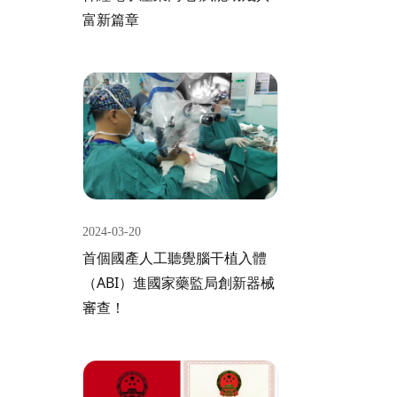
富新篇章
2024-03-20
首個國產人工聽覺腦干植入體
（ABI）進國家藥監局創新器械
審查！