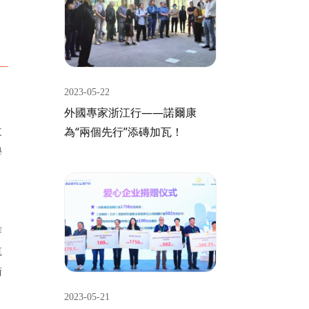
2023-05-22
外國專家浙江行——諾爾康
改
為“兩個先行”添磚加瓦！
學
，
作
航
術
2023-05-21