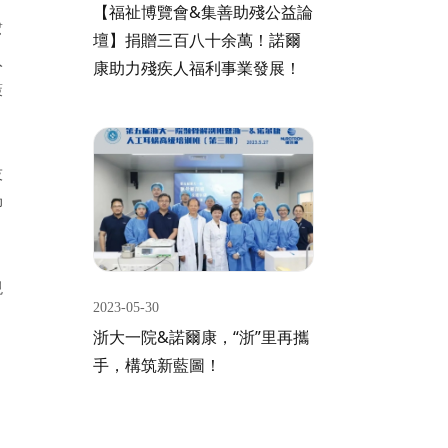
【福祉博覽會&集善助殘公益論
幫
壇】捐贈三百八十余萬！諾爾
入
康助力殘疾人福利事業發展！
策
技
抑
現
2023-05-30
浙大一院&諾爾康，“浙”里再攜
手，構筑新藍圖！