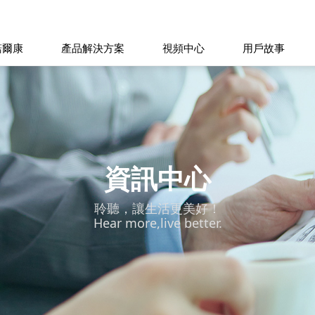
諾爾康
產品解決方案
視頻中心
用戶故事
資訊中心
聆聽，讓生活更美好！
Hear more,live better.