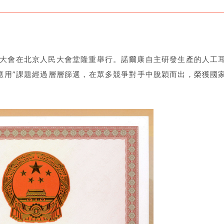
獎勵大會在北京人民大會堂隆重舉行。
諾爾康自主研發生產的人工
應用”課題經過層層篩選，在眾多競爭對手中脫穎而出，榮獲國