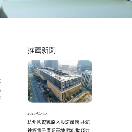
推薦新聞
技
治
要
2025-05-15
杭州國資戰略入股諾爾康 共筑
神經電子產業高地 賦能助殘共