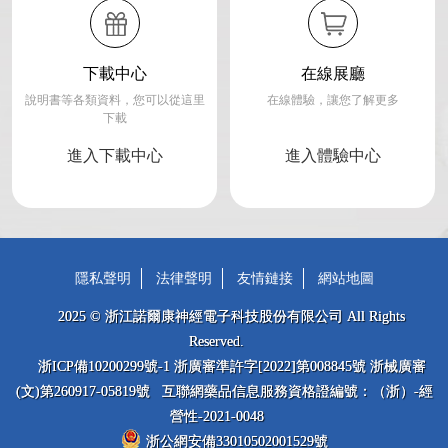
下載中心
在線展廳
說明書等各類資料，您可以從這里
在線體驗，讓您了解更多
下載
進入下載中心
進入體驗中心
隱私聲明
法律聲明
友情鏈接
網站地圖
2025 © 浙江諾爾康神經電子科技股份有限公司 All Rights
Reserved.
浙ICP備10200299號-1 浙廣審準許字[2022]第008845號 浙械廣審
(文)第260917-05819號 互聯網藥品信息服務資格證編號：（浙）-經
營性-2021-0048
浙公網安備33010502001529號