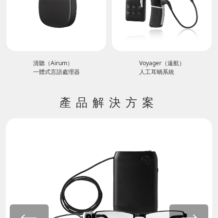
）
Voyager（遠航）
穿戴式經皮脛神經刺
理器
人工耳蝸系統
產品解決方案