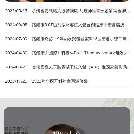
2025/05/15
杭州國資戰略入股諾爾康 共筑神經電子產業高地 賦能
助殘共富新篇章
2024/09/05
諾爾康3.0T磁共振兼容植入體首例臨床手術圓滿成
功！
2024/07/09
諾爾康奇跡：9年兩次榮獲國家科學技術進步獎二等
獎！
2024/04/30
諾爾康與國際耳科泰斗Prof. Thomas Lenarz開啟深度
合作新篇章！
2024/03/20
首個國產人工聽覺腦干植入體（ABI）進國家藥監局創
新器械審查！
2023/11/29
2023年全國耳科年會圓滿落幕